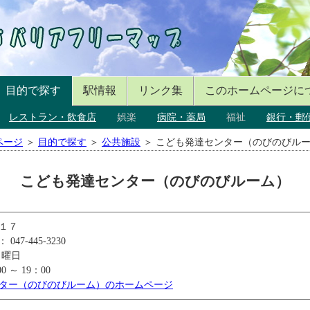
目的で探す
駅情報
リンク集
このホームページに
レストラン・飲食店
娯楽
病院・薬局
福祉
銀行・郵
ページ
＞
目的で探す
＞
公共施設
＞ こども発達センター（のびのびル
こども発達センター（のびのびルーム）
１７
47-445-3230
日曜日
 ～ 19：00
ター（のびのびルーム）のホームページ