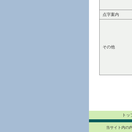
点字案内
その他
トッ
当サイト内の