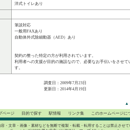
洋式トイレあり
筆談対応
一般用FAXあり
自動体外式除細動器（AED）あり
契約の整った特定の方が利用されています。
利用者への支援が目的の施設なので、必要なお手伝いをさせて
す。
調査日：2009年7月23日
更新日：2014年4月19日
▲
プページ
目的で探す
駅情報
リンク集
このホームページに
内容・文章・画像・素材などを無断で複製・転載・転用することは禁止させて