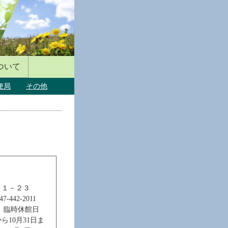
ついて
便局
その他
－１－２３
-442-2011
、臨時休館日
ら10月31日ま