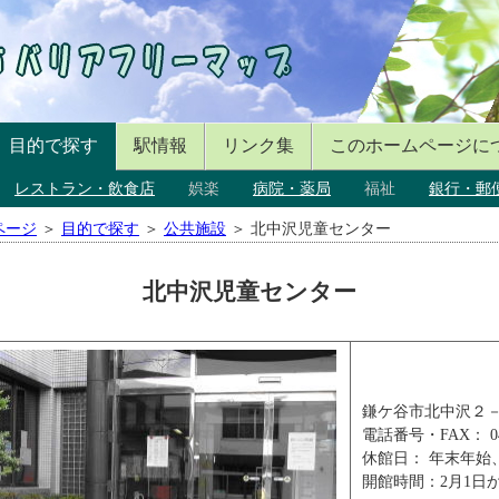
目的で探す
駅情報
リンク集
このホームページに
レストラン・飲食店
娯楽
病院・薬局
福祉
銀行・郵
ページ
＞
目的で探す
＞
公共施設
＞ 北中沢児童センター
北中沢児童センター
鎌ケ谷市北中沢２
電話番号・FAX： 047
休館日： 年末年始
開館時間：2月1日か