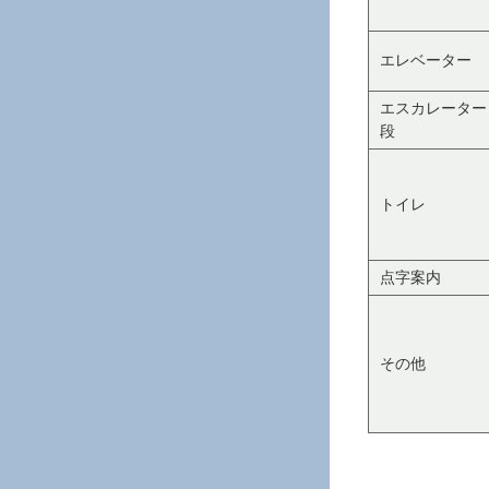
エレベーター
エスカレーター
段
トイレ
点字案内
その他