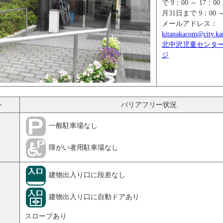
で 9：00 ～ 17：
月31日まで 9：00 ～
メールアドレス：
kitanakacom@city.ka
北中沢児童センタ
ジ
ト
バリアフリー状況
一般駐車場なし
障がい者用駐車場なし
建物出入り口に段差なし
建物出入り口に自動ドアあり
スロープあり