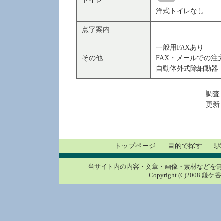
トイレ
洋式トイレなし
点字案内
一般用FAXあり
その他
FAX・メールでの注
自動体外式除細動器（
調査日
更新日
トップページ
目的で探す
駅
当サイト内の内容・文章・画像・素材などを
Copyright (C)2008 鎌