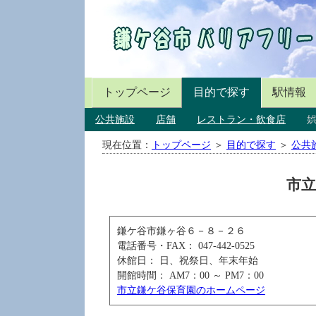
トップページ
目的で探す
駅情報
公共施設
店舗
レストラン・飲食店
現在位置：
トップページ
＞
目的で探す
＞
公共
市立
鎌ケ谷市鎌ヶ谷６－８－２６
電話番号・FAX： 047-442-0525
休館日： 日、祝祭日、年末年始
開館時間： AM7：00 ～ PM7：00
市立鎌ケ谷保育園のホームページ