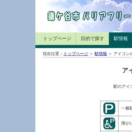
トップページ
目的で探す
駅情報
現在位置：
トップページ
＞
駅情報
＞ アイコン
ア
駅のアイ
一般
障が